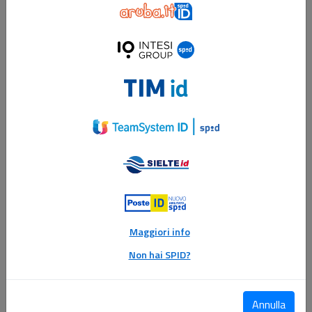
Aruba
ID
Intesi
Group
ID
Tim
ID
TeamSystem
ID
Sielte
ID
Poste
ID
Maggiori info
Non hai SPID?
Annulla