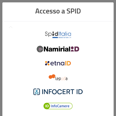
Accesso a SPID
Register
ID
Namirial
ID
Etna
ID
Lepidaid
Infocert
ID
InfocamereID