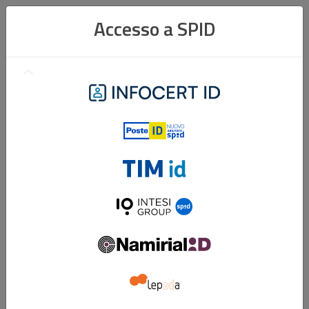
Accesso a SPID
Infocert
ID
Poste
ID
Tim
ID
Intesi
Group
ID
Namirial
ID
Lepidaid