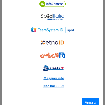
InfocamereID
Register
ID
TeamSystem
ID
Etna
ID
Aruba
ID
Sielte
ID
Maggiori info
Non hai SPID?
Annulla