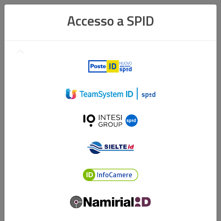
Accesso a SPID
Poste
ID
TeamSystem
ID
Intesi
Group
ID
Sielte
ID
InfocamereID
Namirial
ID