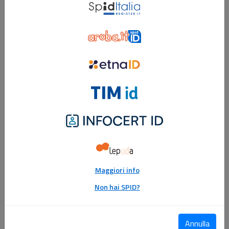
Register
ID
Aruba
ID
Etna
ID
Tim
ID
Infocert
ID
Lepidaid
Maggiori info
Non hai SPID?
Annulla