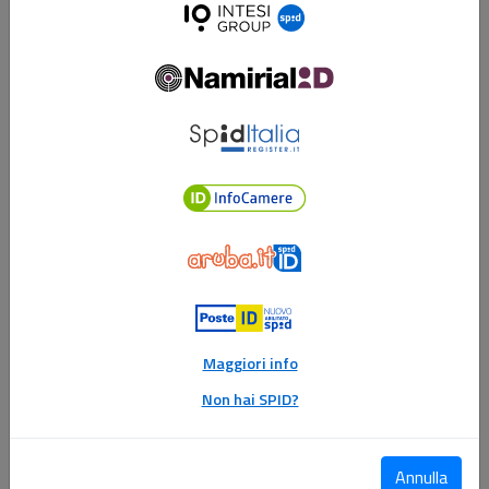
Intesi
Group
ID
Namirial
ID
Register
ID
InfocamereID
Aruba
ID
Poste
ID
Maggiori info
Non hai SPID?
Annulla