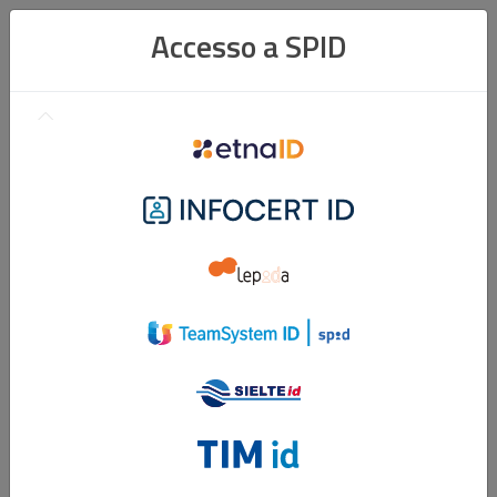
Accesso a SPID
Etna
ID
Infocert
ID
Lepidaid
TeamSystem
ID
Sielte
ID
Tim
ID